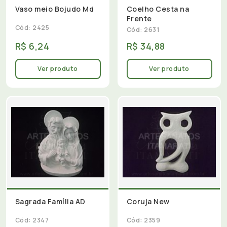
Vaso meio Bojudo Md
Coelho Cesta na
Frente
Cód: 2425
Cód: 2631
R$ 6,24
R$ 34,88
Ver produto
Ver produto
Sagrada Família AD
Coruja New
Cód: 2347
Cód: 2359