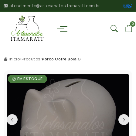
atendimento@artesanatositamarati.com.br
0
Início
/
Produtos
/
Porco Cofre Bola G
EM ESTOQUE