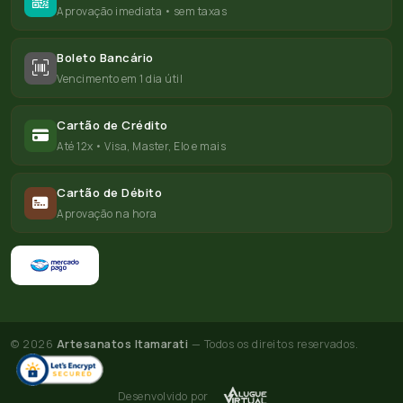
Aprovação imediata • sem taxas
Boleto Bancário
Vencimento em 1 dia útil
Cartão de Crédito
Até 12x • Visa, Master, Elo e mais
Cartão de Débito
Aprovação na hora
© 2026
Artesanatos Itamarati
— Todos os direitos reservados.
Desenvolvido por