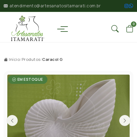
atendimento@artesanatositamarati.com.br
0
Início
/
Produtos
/
Caracol G
EM ESTOQUE