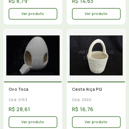
R$ 8,79
R$ 14,63
Ver produto
Ver produto
Ovo Toca
Cesta Alça PQ
Cód: 0153
Cód: 2502
R$ 28,61
R$ 16,76
Ver produto
Ver produto