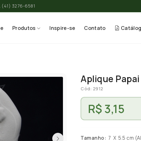
(41) 3276-6581
re
Produtos
Inspire-se
Contato
Catálo
Aplique Papai
Cód: 2912
R$ 3,15
Tamanho:
7 X 5.5 cm (Al