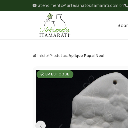
atendimento@artesanatositamarati.com.br
|
Sob
Início
/
Produtos
/
Aplique Papai Noel
EM ESTOQUE