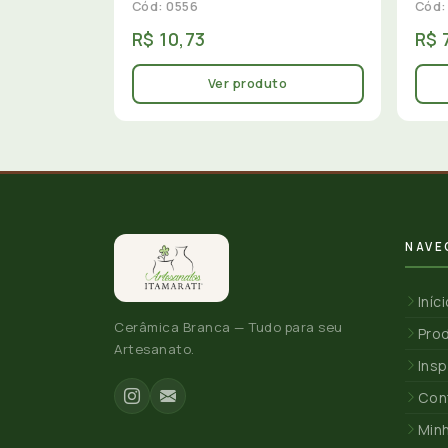
Cód: 0556
Cód:
R$ 10,73
R$ 
Ver produto
NAVE
Iníc
Cerâmica Branca — Tudo para seu
Pro
Artesanato.
Insp
Con
Min