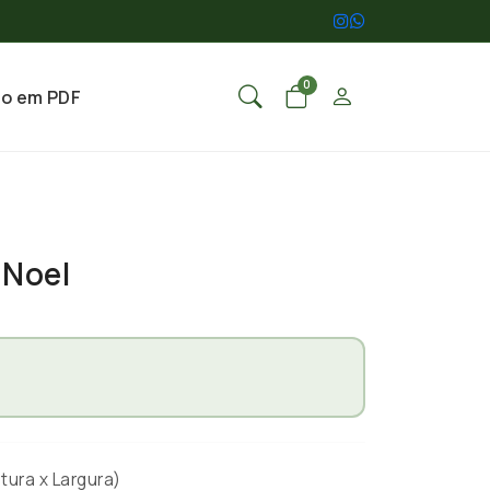
0
go em PDF
 Noel
tura x Largura)