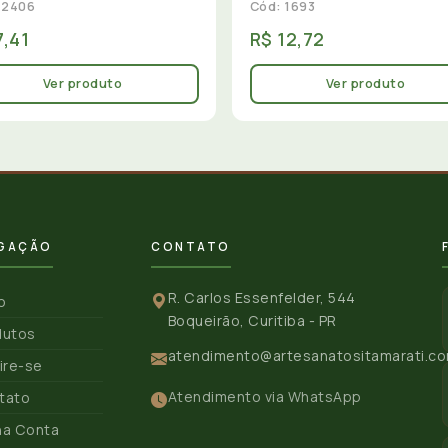
 2406
Cód: 1693
7,41
R$ 12,72
Ver produto
Ver produto
GAÇÃO
CONTATO
R. Carlos Essenfelder, 544
io
Boqueirão, Curitiba - PR
dutos
atendimento@artesanatositamarati.co
ire-se
Atendimento via WhatsApp
tato
ha Conta