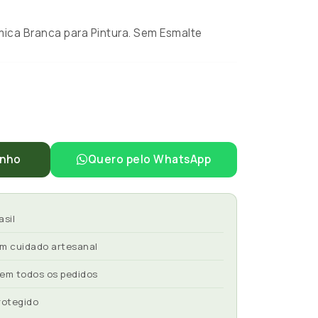
ca Branca para Pintura. Sem Esmalte
inho
Quero pelo WhatsApp
asil
om cuidado artesanal
 em todos os pedidos
rotegido