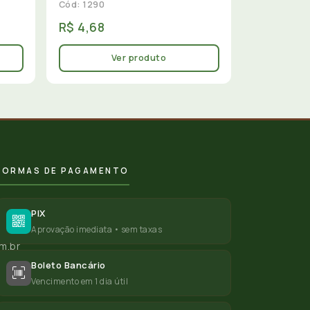
Cód: 1290
R$ 4,68
Ver produto
FORMAS DE PAGAMENTO
PIX
Aprovação imediata • sem taxas
m.br
Boleto Bancário
Vencimento em 1 dia útil