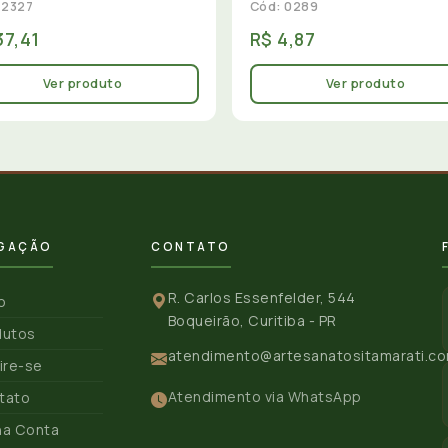
 2327
Cód: 0289
37,41
R$ 4,87
Ver produto
Ver produto
GAÇÃO
CONTATO
R. Carlos Essenfelder, 544
io
Boqueirão, Curitiba - PR
dutos
atendimento@artesanatositamarati.co
ire-se
Atendimento via WhatsApp
tato
ha Conta