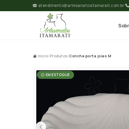
atendimento@artesanatositamarati.com.br
|
Sob
Início
/
Produtos
/
Concha porta joias M
EM ESTOQUE