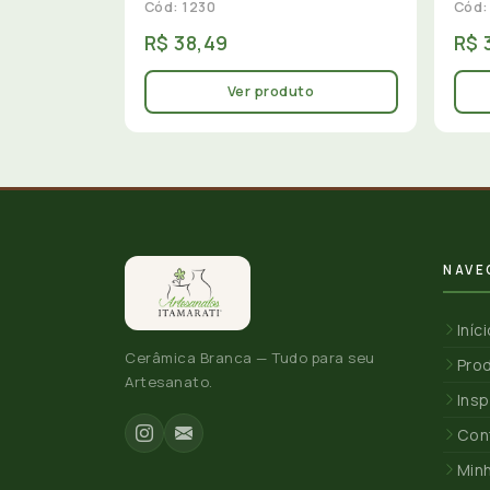
Cód: 1230
Cód:
R$ 38,49
R$ 
Ver produto
NAVE
Iníc
Cerâmica Branca — Tudo para seu
Pro
Artesanato.
Insp
Con
Min