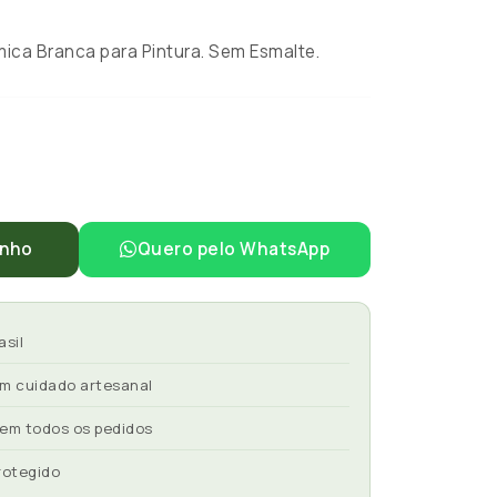
ca Branca para Pintura. Sem Esmalte.
inho
Quero pelo WhatsApp
asil
om cuidado artesanal
 em todos os pedidos
rotegido