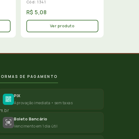
Cód: 1341
R$ 5,08
Ver produto
FORMAS DE PAGAMENTO
PIX
Aprovação imediata • sem taxas
m.br
Boleto Bancário
Vencimento em 1 dia útil