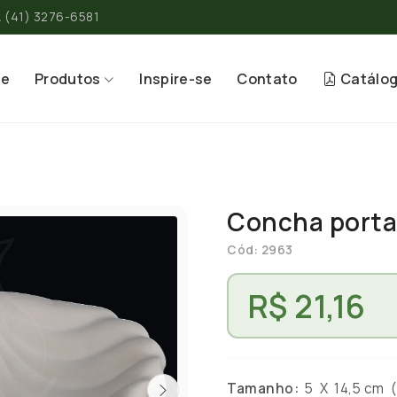
(41) 3276-6581
re
Produtos
Inspire-se
Contato
Catálo
Concha porta 
Cód: 2963
R$ 21,16
Tamanho:
5 X 14,5 cm ( 