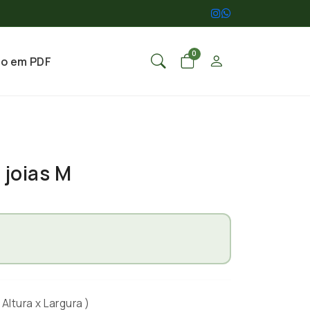
0
go em PDF
joias M
Altura x Largura )