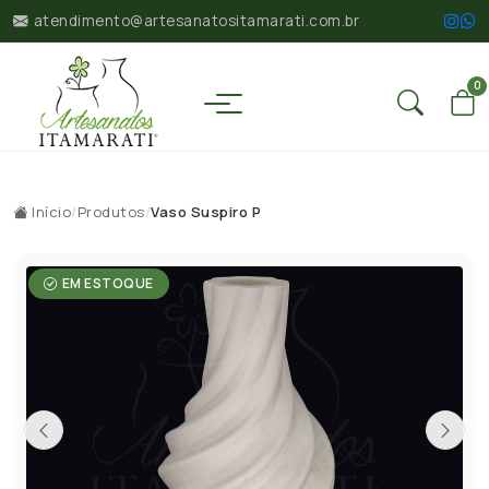
atendimento@artesanatositamarati.com.br
0
Início
/
Produtos
/
Vaso Suspiro P
EM ESTOQUE