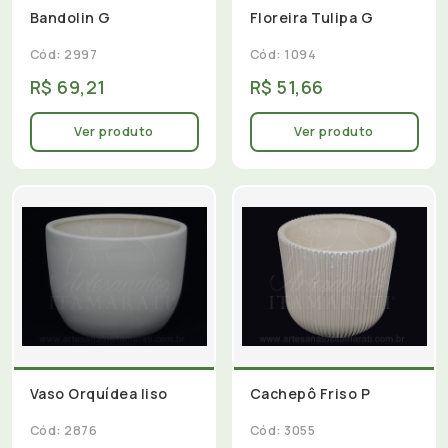
Bandolin G
Floreira Tulipa G
Cód: 2997
Cód: 1094
R$ 69,21
R$ 51,66
Ver produto
Ver produto
Vaso Orquídea liso
Cachepô Friso P
Cód: 2876
Cód: 3055