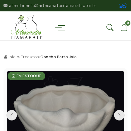
atendimento@artesanatositamarati.com.br
0
Início
/
Produtos
/
Concha Porta Joia
EM ESTOQUE