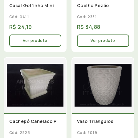
Casal Golfinho Mini
Coelho Pezão
Cód: 0411
Cód: 2331
R$ 24,19
R$ 34,88
Ver produto
Ver produto
Cachepô Canelado P
Vaso Triangulos
Cód: 2528
Cód: 3019