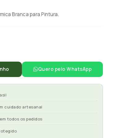
ica Branca para Pintura.
inho
Quero pelo WhatsApp
asil
om cuidado artesanal
 em todos os pedidos
rotegido