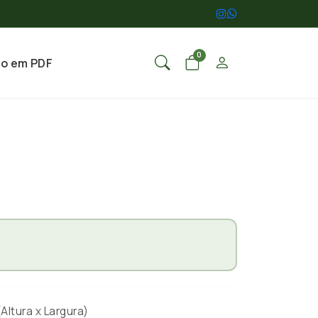
0
go em PDF
ltura x Largura)