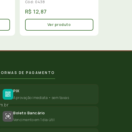
Cód: 0438
R$ 12,87
Ver produto
FORMAS DE PAGAMENTO
PIX
Aprovação imediata • sem taxas
m.br
Boleto Bancário
Vencimento em 1 dia útil