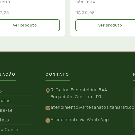
 0919
Cód: 0914
7,25
R$ 30,98
Ver produto
Ver produto
GAÇÃO
CONTATO
R. Carlos Essenfelder, 544
io
Boqueirão, Curitiba - PR
dutos
atendimento@artesanatositamarati.co
ire-se
Atendimento via WhatsApp
tato
ha Conta