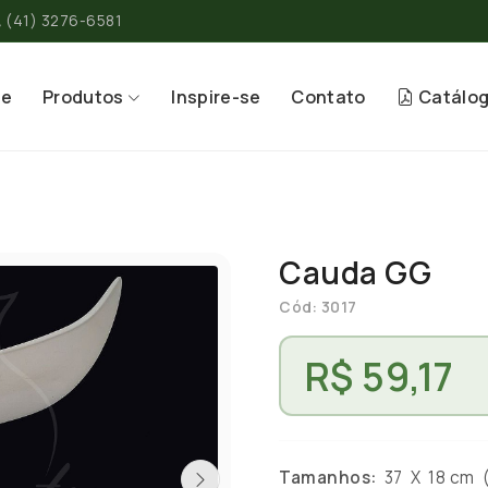
(41) 3276-6581
re
Produtos
Inspire-se
Contato
Catálo
Cauda GG
Cód: 3017
R$ 59,17
Tamanhos:
37 X 18 cm (A