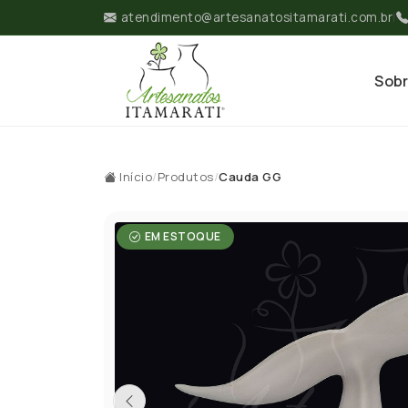
atendimento@artesanatositamarati.com.br
|
Sob
Início
/
Produtos
/
Cauda GG
EM ESTOQUE