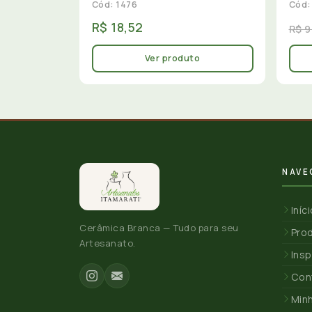
Cód: 1476
Cód:
R$ 18,52
R$ 9
Ver produto
NAVE
Iníc
Cerâmica Branca — Tudo para seu
Pro
Artesanato.
Insp
Con
Min