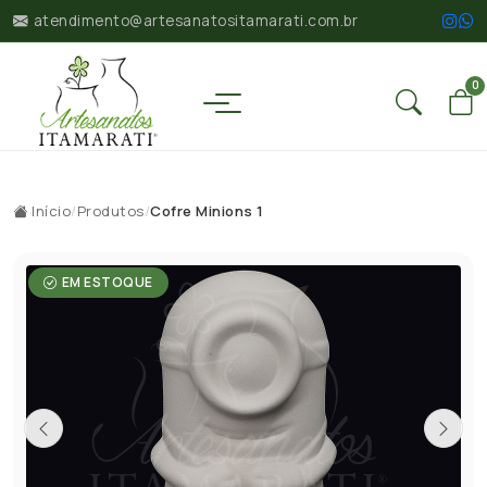
atendimento@artesanatositamarati.com.br
0
Início
/
Produtos
/
Cofre Minions 1
EM ESTOQUE