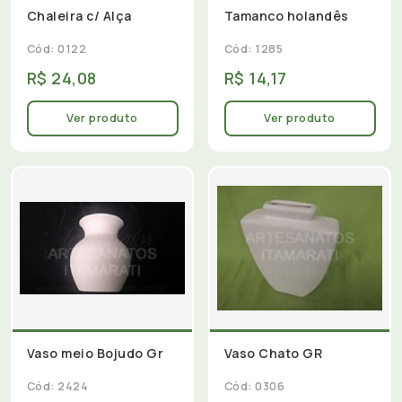
Chaleira c/ Alça
Tamanco holandês
Cód: 0122
Cód: 1285
R$ 24,08
R$ 14,17
Ver produto
Ver produto
Vaso meio Bojudo Gr
Vaso Chato GR
Cód: 2424
Cód: 0306