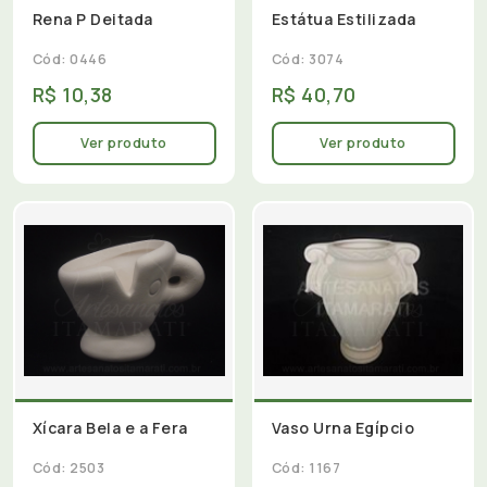
Rena P Deitada
Estátua Estilizada
Cód: 0446
Cód: 3074
R$ 10,38
R$ 40,70
Ver produto
Ver produto
Xícara Bela e a Fera
Vaso Urna Egípcio
Cód: 2503
Cód: 1167