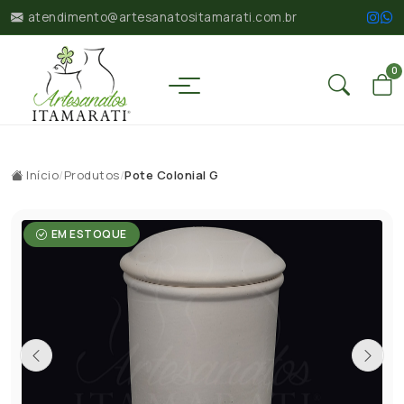
atendimento@artesanatositamarati.com.br
0
Início
/
Produtos
/
Pote Colonial G
EM ESTOQUE