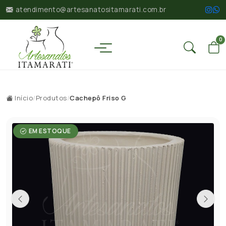
atendimento@artesanatositamarati.com.br
0
Início
/
Produtos
/
Cachepô Friso G
EM ESTOQUE