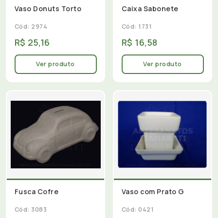
Vaso Donuts Torto
Caixa Sabonete
Cód: 2974
Cód: 1731
R$ 25,16
R$ 16,58
Ver produto
Ver produto
Fusca Cofre
Vaso com Prato G
Cód: 3083
Cód: 0421