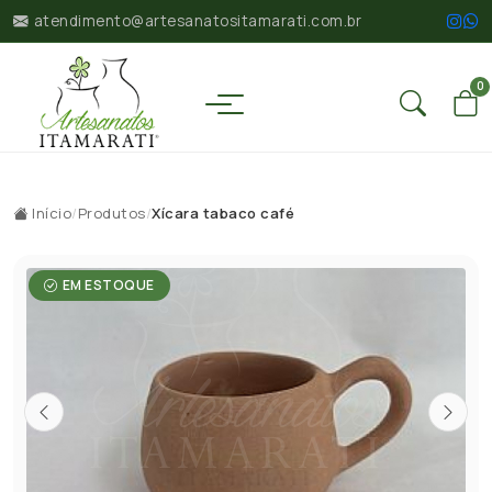
atendimento@artesanatositamarati.com.br
0
Início
/
Produtos
/
Xícara tabaco café
EM ESTOQUE