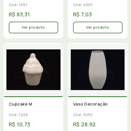
Cód: 1597
Cód: 2505
R$ 83,31
R$ 7,03
Ver produto
Ver produto
Cupcake M
Vaso Decoração
Cód: 1226
Cód: 3030
R$ 10,73
R$ 28,92