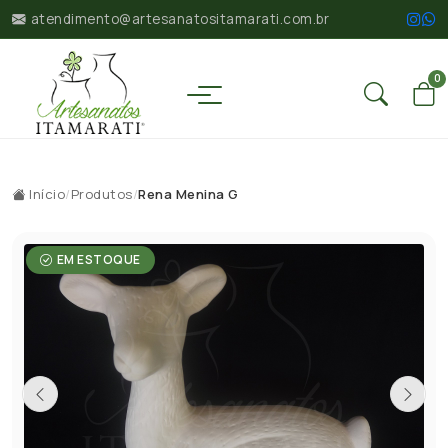
atendimento@artesanatositamarati.com.br
0
Início
/
Produtos
/
Rena Menina G
EM ESTOQUE